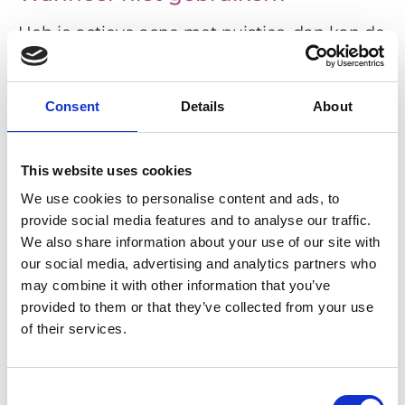
Heb je actieve acne met puistjes, dan kan de
borstel de acne juist activeren en daarmee
verergeren.
Heb je een droge, gevoelige of rosacea huid?
Consent
Details
About
Gebruik de borstel dan niet. Je huid droogt
alleen maar verder uit en wordt roder.
This website uses cookies
Waar moet je nog op letten?
We use cookies to personalise content and ads, to
provide social media features and to analyse our traffic.
Eigenlijk is het gebruik van de
We also share information about your use of our site with
gezichtsborstel al vrij oud. Vroeger werd dit
our social media, advertising and analytics partners who
door schoonheidsspecialisten gebruikt om je
may combine it with other information that you’ve
huid te wassen. Vanwege hygiëne wordt
provided to them or that they’ve collected from your use
deze (bijna) niet meer gebruikt. Toch heeft
of their services.
de gezichtsborstel de laatste jaren een
comeback gemaakt voor thuisgebruik. Let er
dus wel op dat je heel hygiënisch omgaat
Consent